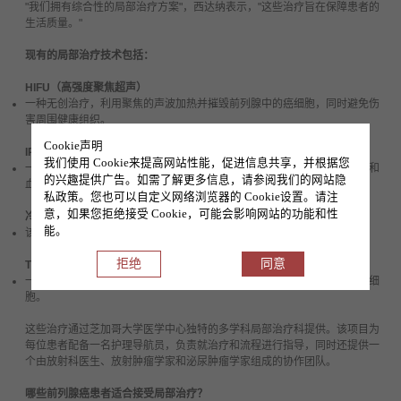
"
我们拥有综合性的局部治疗方案
"
，西达纳表示，
"
这些治疗旨在保障患者的
生活质量。
"
现有的局部治疗技术包括：
HIFU
（高强度聚焦超声）
一种无创治疗，利用聚焦的声波加热并摧毁前列腺中的癌细胞，同时避免伤
害周围健康组织。
Cookie声明
IRE
（不可逆电穿孔）
我们使用 Cookie来提高网站性能，促进信息共享，并根据您
一种精确的非热消融治疗，通过电脉冲杀死癌细胞，同时保护附近的神经和
的兴趣提供广告。如需了解更多信息，请参阅我们的网站隐
血管，是处理难及区域的理想选择。
私政策。您也可以自定义网络浏览器的 Cookie设置。请注
意，如果您拒绝接受 Cookie，可能会影响网站的功能和性
冷冻消融
能。
该方法通过微针和低温冷冻来消灭癌细胞。
拒绝
同意
TULSA Pro
（经尿道前列腺超声消融）
一种通过尿道进行的、磁共振引导下的治疗，利用声波产生的热量摧毁癌细
胞。
这些治疗通过芝加哥大学医学中心独特的多学科局部治疗科提供。该项目为
每位患者配备一名护理导航员，负责就治疗和流程进行指导，同时还提供一
个由放射科医生、放射肿瘤学家和泌尿肿瘤学家组成的协作团队。
哪些前列腺癌患者适合接受局部治疗？