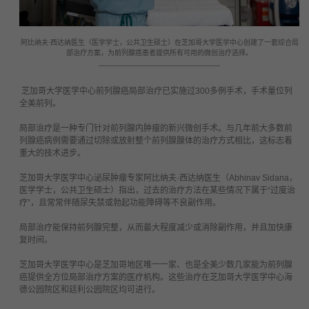
阿比纳夫
·
西达纳医生（医学学士，公共卫生硕士）在芝加哥大学医学中心创建了一套综合局
部治疗方案，为前列腺癌患者提供所有可用的微创治疗选择。
--------------------------------------------
芝加哥大学医学中心前列腺癌局部治疗已实施过
300
多例手术，手术量位列
全美前列。
局部治疗是一种专门针对前列腺内肿瘤的新兴微创手术。与几年前大多数前
列腺癌病例需要通过切除或放射整个前列腺腺体的治疗方式相比，这标志着
重大的技术进步。
芝加哥大学医学中心泌尿肿瘤专家阿比纳夫
·
西达纳医生（
Abhinav Sidana
，
医学学士，公共卫生硕士）指出，过去的治疗方法在某些情况下属于
“
过度治
疗
”
，且常常伴随尿失禁或勃起功能障碍等不良副作用。
局部治疗能保持前列腺完整，从而最大程度减少或消除副作用，并且加快康
复时间。
芝加哥大学医学中心是芝加哥地区唯一一家、也是全美少数几家能为前列腺
癌提供全方位局部治疗方案的医疗机构。这些治疗在芝加哥大学医学中心海
德公园院区和廷利公园院区均可进行。