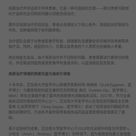
局部治疗并非适用于所有患者，它是一种可选择的方案
——
部分患者可能倾
向于选择完全切除前列腺以彻底完成治疗。
要符合局部治疗的适应症，患者必须满足以下核心条件：其癌症风险等级为
中危，且肿瘤局限于前列腺单侧。
治疗团队会基于对患者影像学检查、病理报告及健康史的详细评估来推荐具
体疗法。同时，癌症的大小、位置以及患者的个人意愿也会被纳入考量。
西达纳医生指出，由于局部治疗并不切除前列腺，患者需要进行更密切的随
访，并定期返回医院接受影像学检查或活检，以监测癌症是否复发。
局部治疗领域的探索先驱与临床引领者
十多年前，芝加哥大学医学中心肿瘤学家斯科特
·
埃格纳（
Scott Eggener
，医
学博士）与腹部放射科医生兼研究员阿特金
·
奥托（
Aytekin Oto
，医学博士，
MBA
）率先在美国开展了最早的局部激光消融临床试验。
2017
年，作为全美
临床试验的首批研究中心之一，芝加哥大学医学中心在现任前列腺癌主任格
雷格
·
扎加贾带领下（
Greg Zagaja
，医学博士）启动了经尿道前列腺超声消
融的初期研究，为该技术最终获得美国食品药品监督管理局批准奠定了基
础。
基于这些研究成果，芝加哥大学医学中心于
2019
年在泌尿外科医生阿里耶
·L·
沙哈夫（
Arieh L. Shalhav
，医学博士）的带领下，成为美国首批建立高强度