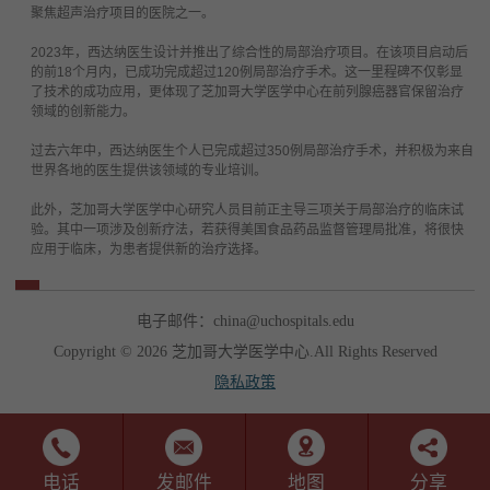
聚焦超声治疗项目的医院之一。
2023
年，西达纳医生设计并推出了综合性的局部治疗项目。在该项目启动后
的前
18
个月内，已成功完成超过
120
例局部治疗手术。这一里程碑不仅彰显
了技术的成功应用，更体现了芝加哥大学医学中心在前列腺癌器官保留治疗
领域的创新能力。
过去六年中，西达纳医生个人已完成超过
350
例局部治疗手术，并积极为来自
世界各地的医生提供该领域的专业培训。
此外，芝加哥大学医学中心研究人员目前正主导三项关于局部治疗的临床试
验。其中一项涉及创新疗法，若获得美国食品药品监督管理局批准，将很快
应用于临床，为患者提供新的治疗选择。
电子邮件：china@uchospitals.edu
Copyright © 2026 芝加哥大学医学中心.All Rights Reserved
隐私政策
电话
发邮件
地图
分享